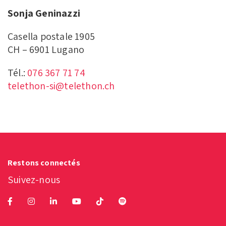
Sonja Geninazzi
Casella postale 1905
CH – 6901 Lugano
Tél.:
076 367 71 74
telethon-si@telethon.ch
Restons connectés
Suivez-nous