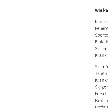
Wie ka
In der
Feuerw
Sportc
Einfal
Sie ei
Krankh
Sie mö
Teleth
Krankh
Sie ge
Forsch
Famili
Hoffnu