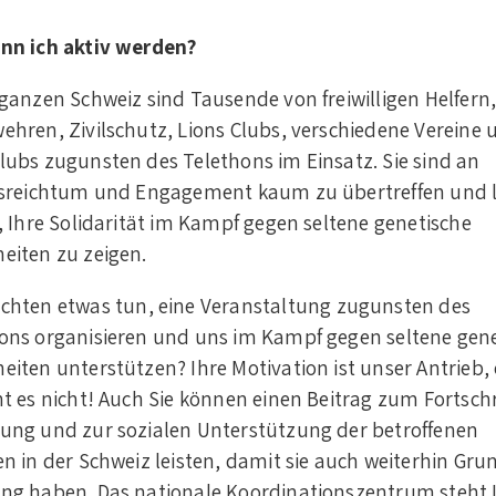
nn ich aktiv werden?
 ganzen Schweiz sind Tausende von freiwilligen Helfern
ehren, Zivilschutz, Lions Clubs, verschiedene Vereine 
lubs zugunsten des Telethons im Einsatz. Sie sind an
lsreichtum und Engagement kaum zu übertreffen und 
n, Ihre Solidarität im Kampf gegen seltene genetische
eiten zu zeigen.
chten etwas tun
,
eine Veranstaltung zugunsten des
ons organisieren und uns im Kampf gegen seltene gen
eiten unterstützen? Ihre Motivation ist unser Antrieb,
ht es nicht! Auch Sie können einen Beitrag zum Fortschr
ung und zur sozialen Unterstützung der betroffenen
en in der Schweiz leisten, damit sie auch weiterhin Gru
ng haben. Das nationale Koordinationszentrum steht