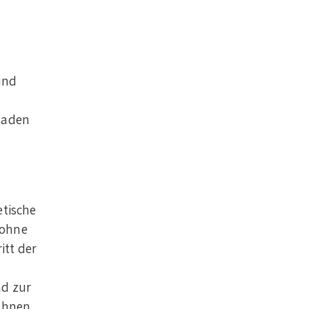
,
und
laden
etische
 ohne
itt der
nd zur
 Ihnen